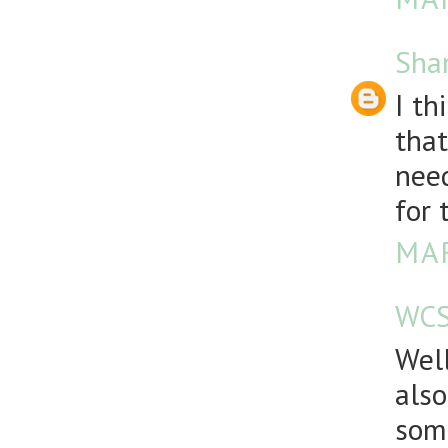
Sha
I th
that
need
for 
MAR
WCS
Well
also
som