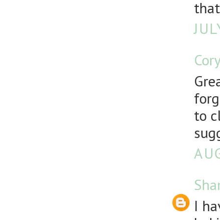
that
JUL
Cor
Grea
forg
to c
sug
AUG
Sha
I ha