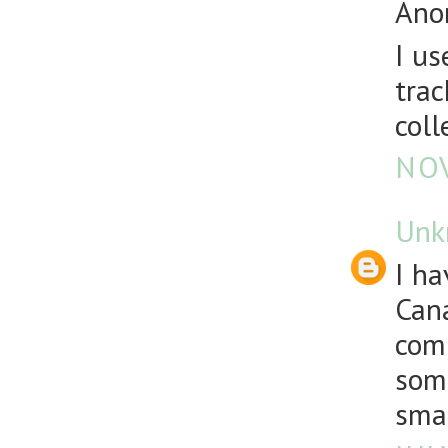
Anon
I us
trac
coll
NOV
Unk
I ha
Cana
comm
some
sma