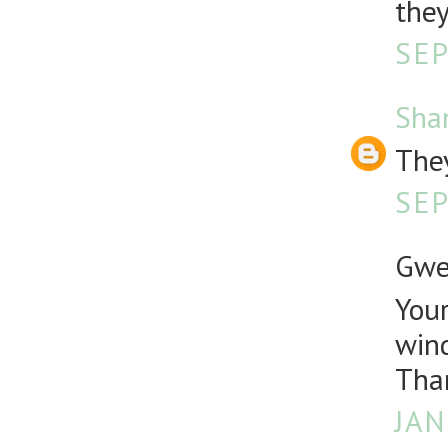
they
SEP
Sha
They
SEP
Gwen
Your
wind
Than
JAN