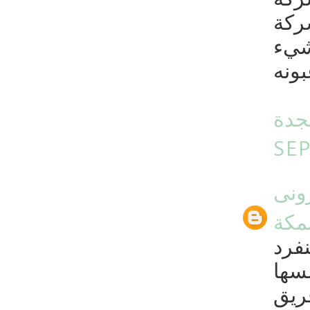
شركة
شيء
بجدة
SEP
ونى
مكة
نفرد
مسها
ريق