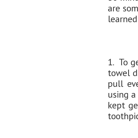
are som
learned
1. To g
towel d
pull ev
using a
kept ge
toothpi