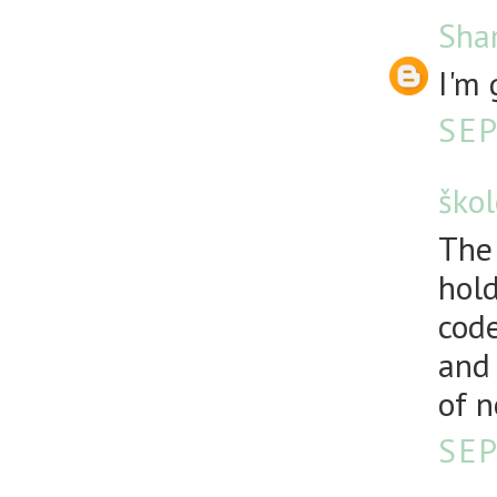
Sha
I'm 
SEP
škol
The 
hold
code
and 
of n
SEP