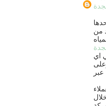
جدة
دها
 من
ياه
جدة
 اي
على
 عبر
لاء
خلال
ركة