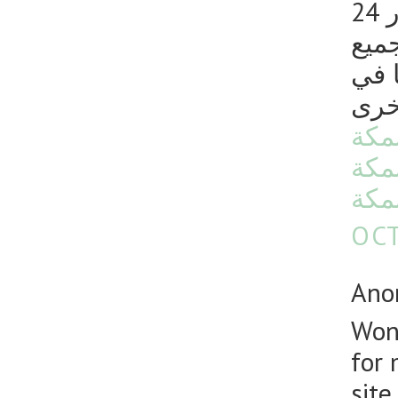
الدعم الفني بها الذي يعمل من أجل راحتكم على مدار 24
جميع
ا في
أخرى
مكة
مكة
مكة
OCT
Anon
Wond
for 
sit