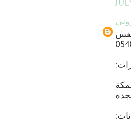
JUL
ونى
عفش
054
:ات
مكة
جدة
:ات