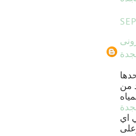
SEP
ونى
جدة
دها
 من
ياه
جدة
 اي
على