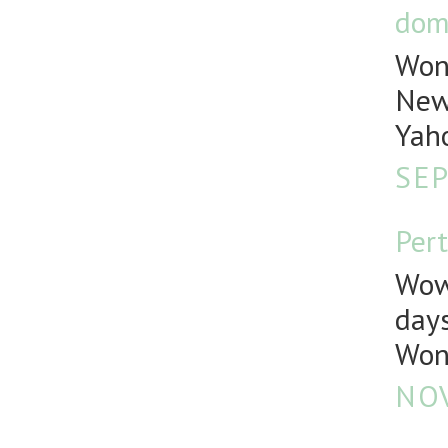
dom
Wond
News
Yaho
SEP
Pert
Wow.
days
Won
NOV