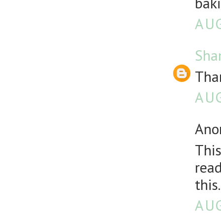
baki
AUG
Sha
Than
AUG
Anon
This
read
this
AUG