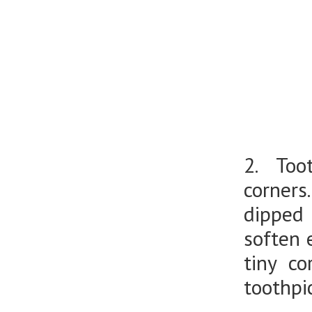
2. Too
corners
dipped
soften 
tiny c
toothpi