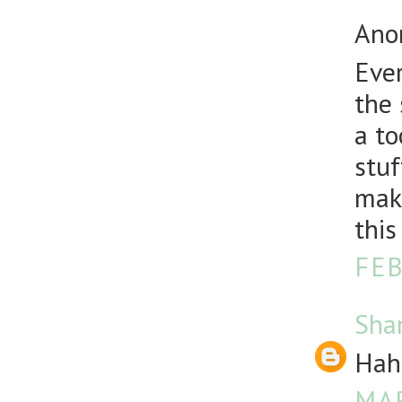
Anon
Ever
the 
a to
stuf
make
this
FEB
Sha
Haha
MAR