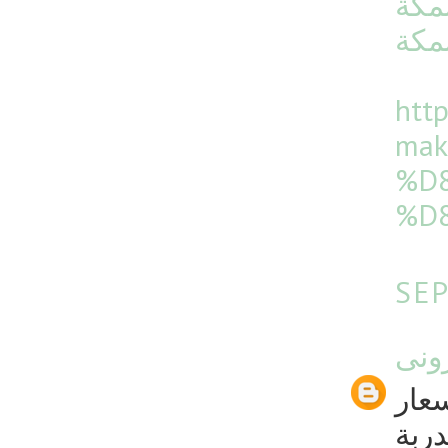
مكة
مكة
htt
ma
%D
%D
SEP
ونى
سعار
دربة