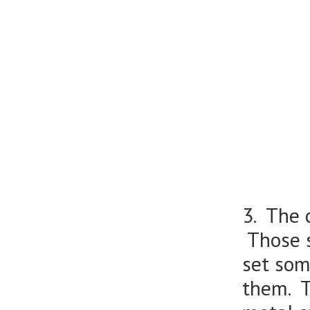
3. The 
Those s
set som
them. T