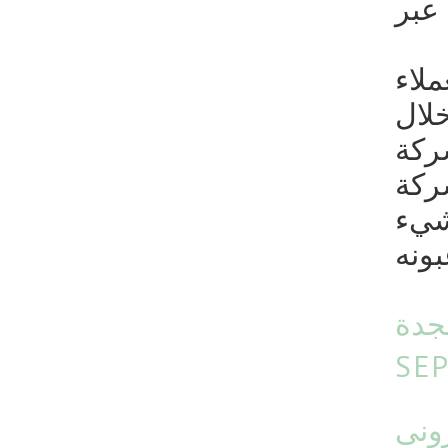
 عبر
لاء
خلال
ركة
شركة
شيء
بجدة
SEP
ونى