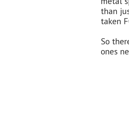
metal s
than ju
taken 
So ther
ones ne