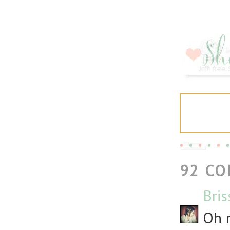
92 C
Bris
Oh 