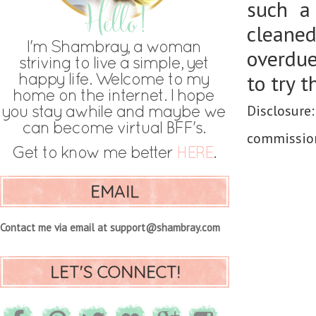
such a
cleane
overdue
to try 
Disclosure:
commission
EMAIL
Contact me via email at support@shambray.com
LET'S CONNECT!