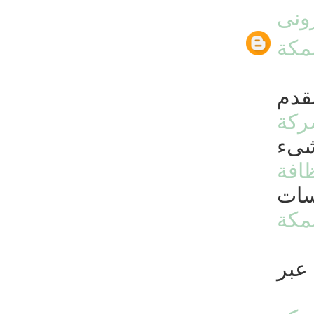
ونى
مكة
قدم
كة
شىء
افة
سات
مكة
عبر