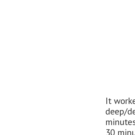
It worke
deep/de
minutes
30 minu